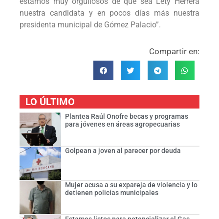
estamos muy orgullosos de que sea Lety Herrera
nuestra candidata y en pocos días más nuestra
presidenta municipal de Gómez Palacio”.
Compartir en:
LO ÚLTIMO
Plantea Raúl Onofre becas y programas
para jóvenes en áreas agropecuarias
Golpean a joven al parecer por deuda
Mujer acusa a su expareja de violencia y lo
detienen policías municipales
Estamos listos para potencializar el Gas