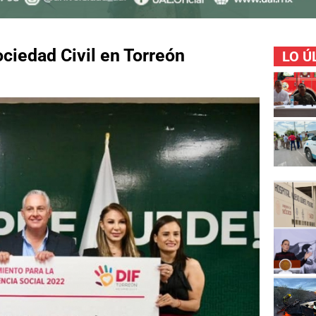
ciedad Civil en Torreón
LO Ú