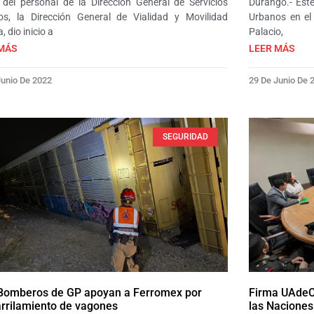
del personal de la Dirección General de Servicios
Durango.- Este
os, la Dirección General de Vialidad y Movilidad
Urbanos en el
 dio inicio a
Palacio,
MÁS
LEER MÁS
Junio De 2022
29 De Junio De 
SEGURIDAD
Bomberos de GP apoyan a Ferromex por
Firma UAdeC
rrilamiento de vagones
las Naciones