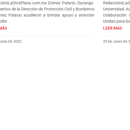
ción|LaOtraPlana.com.mx Gómez Palacio, Durango.
Redacción|La
entos de la Dirección de Protección Civil y Bomberos
Universidad A
mez Palacio acudieron a brindar apoyo y atención
colaboración 
cibir
Unidas para l
MÁS
LEER MÁS
Junio De 2022
29 De Junio De 