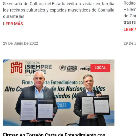
Redac
Secretaría de Cultura del Estado invita a visitar en familia
– Elem
los recintos culturales y espacios museísticos de Coahuila
de Gó
durante las
tras re
LEER MÁS
LEER 
29 De Junio De 2022
29 De 
LOCAL
Firman en Torreón Carta de Entendimiento con