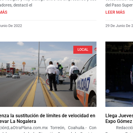
adores, destacó el
del Paso Superi
MÁS
LEER MÁS
Junio De 2022
29 De Junio De 
LOCAL
nza la sustitución de límites de velocidad en
Llega Jueves
levar La Nogalera
Expo Gómez 
ción|LaOtraPlana.com.mx Torreón, Coahuila.- Con
Redacción|