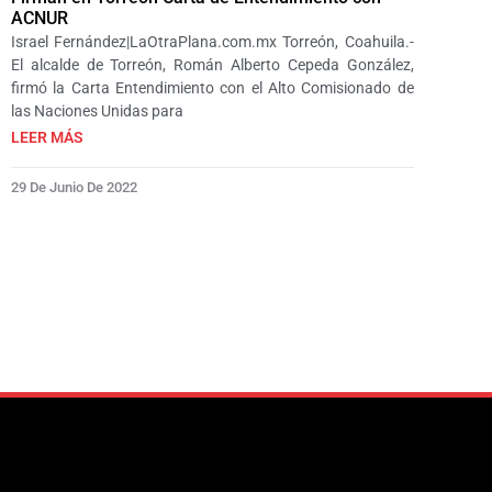
ACNUR
Israel Fernández|LaOtraPlana.com.mx Torreón, Coahuila.-
El alcalde de Torreón, Román Alberto Cepeda González,
firmó la Carta Entendimiento con el Alto Comisionado de
las Naciones Unidas para
LEER MÁS
29 De Junio De 2022