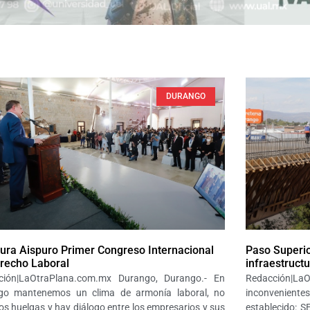
DURANGO
ura Aispuro Primer Congreso Internacional
Paso Superio
recho Laboral
infraestructu
ción|LaOtraPlana.com.mx Durango, Durango.- En
Redacción|
go mantenemos un clima de armonía laboral, no
inconveniente
s huelgas y hay diálogo entre los empresarios y sus
establecido: 