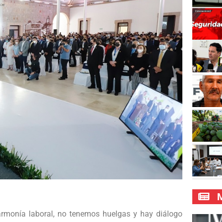
M
monía laboral, no tenemos huelgas y hay diálogo