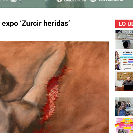
 expo ‘Zurcir heridas’
LO Ú