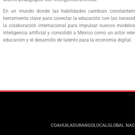
En un mundo donde las habilidades cambian constantemen
herramienta clave para conectar la educación con las necesid
la colaboración internacional para impulsar nuevos modelo
inteligencia artificial y consolidó a México como un actor rele
educación y el desarrollo de talento para la economía digital.
COAHUILA
DURANGO
LOCAL
GLOBAL
NAC