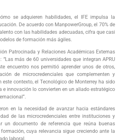
cómo se adquieren habilidades, el IFE impulsa la
 educación. De acuerdo con ManpowerGroup, el 70% de
alento con las habilidades adecuadas, cifra que casi
modelos de formación más ágiles.
ación Patrocinada y Relaciones Académicas Externas
p:
“
Las más de 60 universidades que integran APRU
ste encuentro nos permitió aprender unos de otros,
ración de microcredenciales que complementen y
n este contexto, el Tecnológico de Monterrey ha sido
a e innovación lo convierten en un aliado estratégico
ernacional”.
ieron en la necesidad de avanzar hacia estándares
lidad de las microcredenciales entre instituciones y
lar un documento de referencia que reúna buenas
formación, cuya relevancia sigue creciendo ante la
ado laboral.