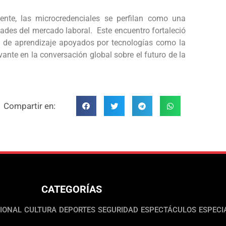
te, las microcredenciales se perfilan como una
ades del mercado laboral. Este encuentro fortaleció
s de aprendizaje apoyados por tecnologías como la
vante en la conversación global sobre el futuro de la
Compartir en:
CATEGORÍAS
IONAL
CULTURA
DEPORTES
SEGURIDAD
ESPECTÁCULOS
ESPECI