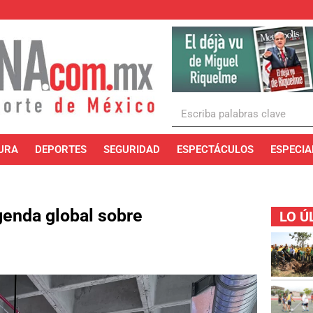
URA
DEPORTES
SEGURIDAD
ESPECTÁCULOS
ESPECIA
enda global sobre
LO Ú