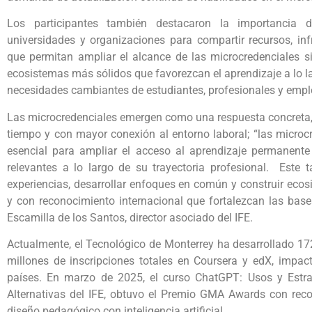
Los participantes también destacaron la importancia 
universidades y organizaciones para compartir recursos, in
que permitan ampliar el alcance de las microcredenciales s
ecosistemas más sólidos que favorezcan el aprendizaje a lo l
necesidades cambiantes de estudiantes, profesionales y empl
Las microcredenciales emergen como una respuesta concreta, a
tiempo y con mayor conexión al entorno laboral; “las micro
esencial para ampliar el acceso al aprendizaje permanente 
relevantes a lo largo de su trayectoria profesional. Este t
experiencias, desarrollar enfoques en común y construir ecos
y con reconocimiento internacional que fortalezcan las base
Escamilla de los Santos, director asociado del IFE.
Actualmente, el Tecnológico de Monterrey ha desarrollado 1
millones de inscripciones totales en Coursera y edX, impa
países. En marzo de 2025, el curso ChatGPT: Usos y Estrat
Alternativas del IFE, obtuvo el Premio GMA Awards con reco
diseño pedagógico con inteligencia artificial.