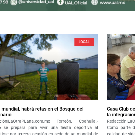
LOCAL
l mundial, habrá retas en el Bosque del
Casa Club d
nario
la integració
ción|LaOtraPLana.com.mx Torreón, Coahuila.-
Redacción|La
o se prepara para vivir una fiesta deportiva al
Como parte d
tirse por tercera ocasión en sede de un mundial de
calidad de vid