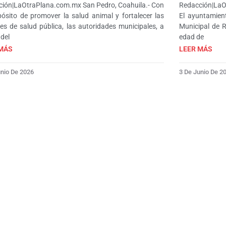
ión|LaOtraPlana.com.mx San Pedro, Coahuila.- Con
Redacción|LaO
pósito de promover la salud animal y fortalecer las
El ayuntamien
es de salud pública, las autoridades municipales, a
Municipal de R
 del
edad de
MÁS
LEER MÁS
unio De 2026
3 De Junio De 2