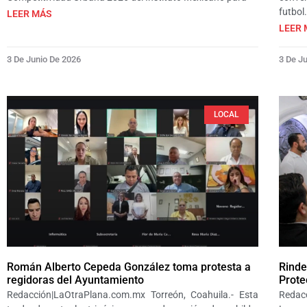
futbol
LEER MÁS
LEER 
3 De Junio De 2026
3 De J
LOCAL
Román Alberto Cepeda González toma protesta a
Rinde
regidoras del Ayuntamiento
Prote
Redacción|LaOtraPlana.com.mx Torreón, Coahuila.- Esta
Redac