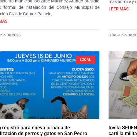
sidenta municipal Betzabé Martínez Arango presidió
más admiré y r
o formal de instalación del Consejo Municipal de
LEER MÁS
ción Civil de Gómez Palacio,
MÁS
unio De 2026
3 De Junio De 2
LOCAL
 registro para nueva jornada de
Invita SEDEN
ilización de perros y gatos en San Pedro
cartilla mili