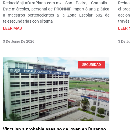
Redacción|LaOtraPlana.com.mx San Pedro, Coahuila.-
Redacc
Este miércoles, personal de PRONNIF impartió una plática
el pro
a maestros pertenecientes a la Zona Escolar 502 de
accion
telesecundarias con el tema
través
LEER MÁS
LEER 
3 De Junio De 2026
3 De J
SEGURIDAD
Vinculan a probable asesino de joven en Durango