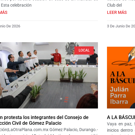
. Esta celebración
Club del
MÁS
LEER MÁS
unio De 2026
3 De Junio De 2
LOCAL
n protesta los integrantes del Consejo de
A LA BÁSCU
cción Civil de Gómez Palacio
Vaya en paz, 
ción|LaOtraPlana.com.mx Gómez Palacio, Durango.-
inicios dentro