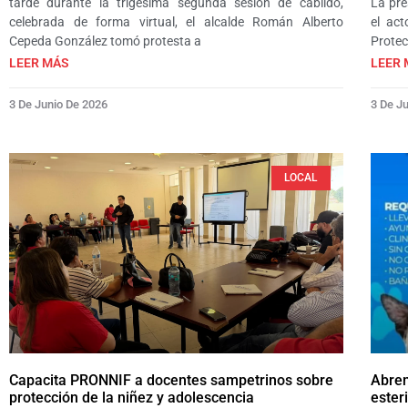
tarde durante la trigésima segunda sesión de cabildo,
La pre
celebrada de forma virtual, el alcalde Román Alberto
el act
Cepeda González tomó protesta a
Protec
LEER MÁS
LEER 
3 De Junio De 2026
3 De J
LOCAL
Capacita PRONNIF a docentes sampetrinos sobre
Abren
protección de la niñez y adolescencia
ester