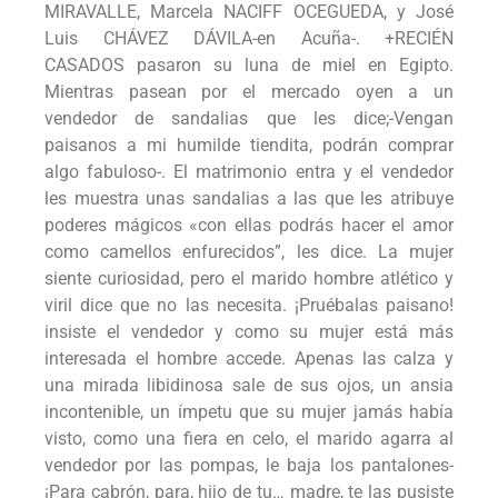
MIRAVALLE, Marcela NACIFF OCEGUEDA, y José
Luis CHÁVEZ DÁVILA-en Acuña-. +RECIÉN
CASADOS pasaron su luna de miel en Egipto.
Mientras pasean por el mercado oyen a un
vendedor de sandalias que les dice;-Vengan
paisanos a mi humilde tiendita, podrán comprar
algo fabuloso-. El matrimonio entra y el vendedor
les muestra unas sandalias a las que les atribuye
poderes mágicos «con ellas podrás hacer el amor
como camellos enfurecidos”, les dice. La mujer
siente curiosidad, pero el marido hombre atlético y
viril dice que no las necesita. ¡Pruébalas paisano!
insiste el vendedor y como su mujer está más
interesada el hombre accede. Apenas las calza y
una mirada libidinosa sale de sus ojos, un ansia
incontenible, un ímpetu que su mujer jamás había
visto, como una fiera en celo, el marido agarra al
vendedor por las pompas, le baja los pantalones-
¡Para cabrón, para, hijo de tu… madre, te las pusiste