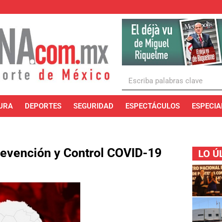
URA
DEPORTES
SEGURIDAD
ESPECTÁCULOS
ESPECIA
Prevención y Control COVID-19
LO Ú