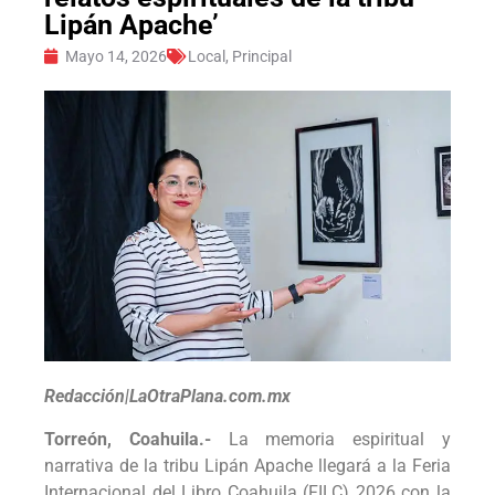
Lipán Apache’
Mayo 14, 2026
Local
,
Principal
Redacción|LaOtraPlana.com.mx
Torreón, Coahuila.-
La memoria espiritual y
narrativa de la tribu Lipán Apache llegará a la Feria
Internacional del Libro Coahuila (FILC) 2026 con la