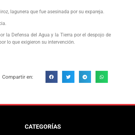
iroz, lagunera que fue asesinada por su expareja.
cia.
r la Defensa del Agua y la Tierra por el despojo de
or lo que exigieron su intervención.
Compartir en:
CATEGORÍAS