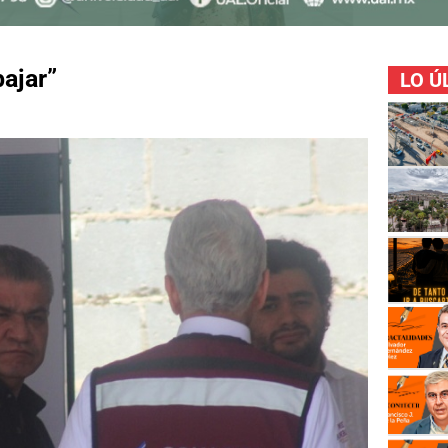
bajar”
LO Ú