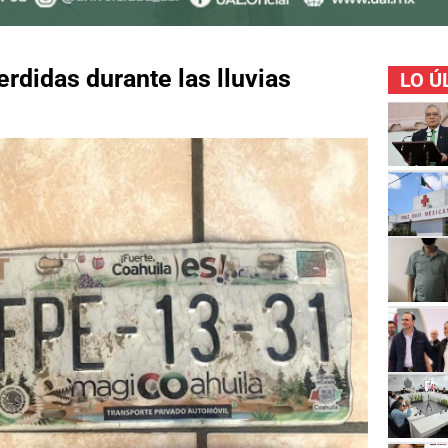
rdidas durante las lluvias
LO Ú