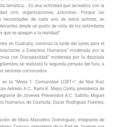
sta temática… Es una actividad que se realiza con la
d civil, organizaciones, activistas. Porque las
as necesidades de cada uno de estos actores, es
levantes desde un punto de vista de los estándares
 que se apegan a la realidad”
bles en Coahuila, continuó la tarde del lunes para el
 violaciones a Derechos Humanos” moderada por la
rsonas con Discapacidad” moderada por la diputada
tiembre, se realizará la segunda jornada del foro, a
los sectores convocados.
ón en la “Mesa 1: Comunidad LGBT+”, de Noé Ruiz
an Aelredo A.C., Rami K. Mejía Cantú, presidenta de
ntegrante de Jóvenes Prevenidos A.C. Saltillo, Miguel
hos Humanos de Coahuila, Oscar Rodríguez Fuentes,
pación de Mara Marcelino Domínguez, integrante de
shima Zamora, presidente de la Red de Jóvenes por