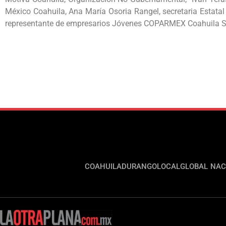
México Coahuila, Ana María Osoria Rangel, secretaria Estatal
representante de empresarios Jóvenes COPARMEX Coahuila S
COAHUILA
DURANGO
LOCAL
GLOBAL
NAC