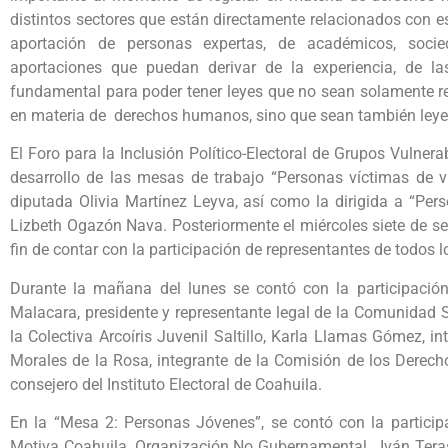
distintos sectores que están directamente relacionados con e
aportación de personas expertas, de académicos, socieda
aportaciones que puedan derivar de la experiencia, de l
fundamental para poder tener leyes que no sean solamente re
en materia de derechos humanos, sino que sean también leyes
El Foro para la Inclusión Político-Electoral de Grupos Vulnera
desarrollo de las mesas de trabajo “Personas víctimas de
diputada Olivia Martínez Leyva, así como la dirigida a “Pe
Lizbeth Ogazón Nava. Posteriormente el miércoles siete de sep
fin de contar con la participación de representantes de todos 
Durante la mañana del lunes se contó con la participaci
Malacara, presidente y representante legal de la Comunidad S
la Colectiva Arcoíris Juvenil Saltillo, Karla Llamas Gómez, i
Morales de la Rosa, integrante de la Comisión de los Derec
consejero del Instituto Electoral de Coahuila.
En la “Mesa 2: Personas Jóvenes”, se contó con la partici
Motiva Coahuila, Organización No Gubernamental, Iván Tera