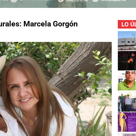
urales: Marcela Gorgón
LO Ú