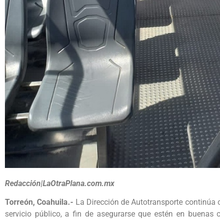
Redacción|LaOtraPlana.com.mx
Torreón, Coahuila.-
La Dirección de Autotransporte continúa c
servicio público, a fin de asegurarse que estén en buenas