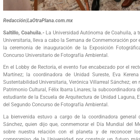
Redacción|LaOtraPlana.com.mx
Saltillo, Coahuila.-
La Universidad Autónoma de Coahuila, a tr
Universitaria, lleva a cabo la Semana de Conmemoración por e
la ceremonia de inauguración de la Exposición Fotográfi
Concurso Universitario de Fotografía Ambiental.
En el Lobby de Rectoría, el evento fue encabezado por el rec
Martínez; la coordinadora de Unidad Sureste, Eva Kerena
Sustentabilidad Universitaria, Verónica Villarreal Sánchez; en
Patrimonio Cultural, Félix Ibarra Linares; la subcoordinadora d
estudiante de la Escuela de Arquitectura de Unidad Laguna, 
del Segundo Concurso de Fotografía Ambiental.
La bienvenida estuvo a cargo de la coordinadora general de 
Sánchez, quien dijo que, conmemorar el Día Mundial del Me
sobre nuestra relación con el planeta y de reconocer lo
compromiso de la Universidad por construir un futuro más 