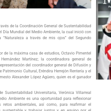
avés de la Coordinación General de Sustentabilidad
l Día Mundial del Medio Ambiente, la cual inició con
ca “Naturaleza a través de mis ojos” del Segundo
tor de la máxima casa de estudios, Octavio Pimentel
 Hernández Martínez; la coordinadora general de
 representación del coordinador general de Difusión y
e Patrimonio Cultural, Eréndira Herrejón Rentería y el
Ernesto Alexander López Agüero, quien es el ganador
Sustentabilidad Universitaria, Verónica Villarreal
dio Ambiente es una oportunidad para reflexionar
s retos ambientales, así como, para reafirmar el
sustentable y trabajar juntos y en equipo por el