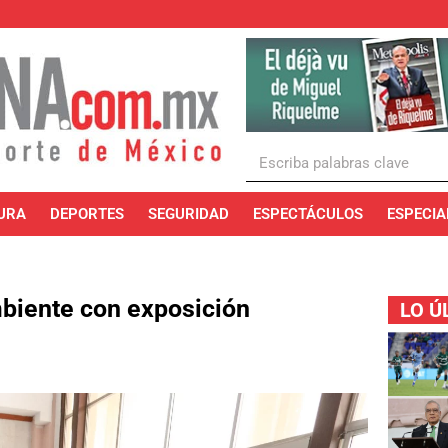
URA
DEPORTES
SEGURIDAD
ESPECTÁCULOS
ESPECIA
iente con exposición
LO Ú