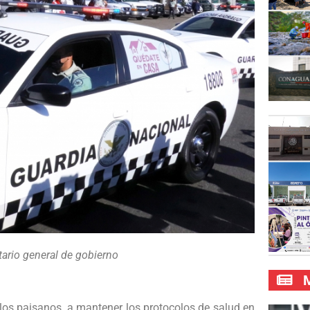
tario general de gobierno
M
os paisanos, a mantener los protocolos de salud en