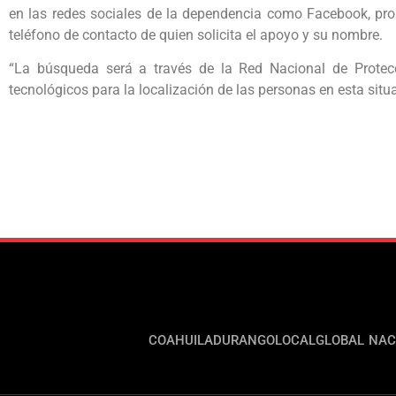
en las redes sociales de la dependencia como Facebook, pro
teléfono de contacto de quien solicita el apoyo y su nombre.
“La búsqueda será a través de la Red Nacional de Protecc
tecnológicos para la localización de las personas en esta sit
COAHUILA
DURANGO
LOCAL
GLOBAL
NAC