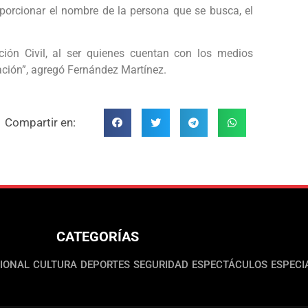
porcionar el nombre de la persona que se busca, el
ión Civil, al ser quienes cuentan con los medios
uación”, agregó Fernández Martínez.
Compartir en:
CATEGORÍAS
IONAL
CULTURA
DEPORTES
SEGURIDAD
ESPECTÁCULOS
ESPECI