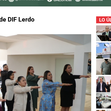
de DIF Lerdo
LO Ú