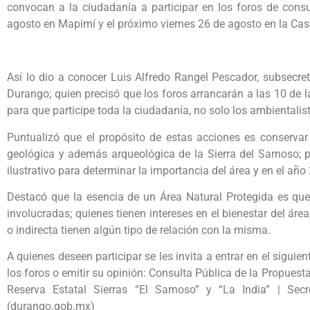
convocan a la ciudadanía a participar en los foros de consu
agosto en Mapimí y el próximo viernes 26 de agosto en la Cas
Así lo dio a conocer Luis Alfredo Rangel Pescador, subsecre
Durango; quien precisó que los foros arrancarán a las 10 de l
para que participe toda la ciudadanía, no solo los ambientalis
Puntualizó que el propósito de estas acciones es conservar 
geológica y además arqueológica de la Sierra del Sarnoso; p
ilustrativo para determinar la importancia del área y en el a
Destacó que la esencia de un Área Natural Protegida es qu
involucradas; quienes tienen intereses en el bienestar del áre
o indirecta tienen algún tipo de relación con la misma.
A quienes deseen participar se les invita a entrar en el siguien
los foros o emitir su opinión: Consulta Pública de la Propues
Reserva Estatal Sierras “El Sarnoso” y “La India” | Se
(durango.gob.mx)