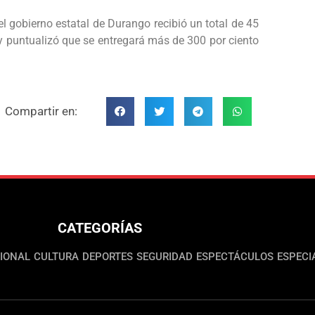
l gobierno estatal de Durango recibió un total de 45
y puntualizó que se entregará más de 300 por ciento
Compartir en:
CATEGORÍAS
IONAL
CULTURA
DEPORTES
SEGURIDAD
ESPECTÁCULOS
ESPECI