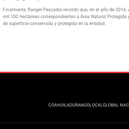
Finalmente, Rangel Pescador recordó que, en el año de 2016, e
mil 100 hectáreas correspondientes a Área Natural Protegida 
de superficie conservada y protegida en la entidad.
COAHUILA
DURANGO
LOCAL
GLOBAL
NAC