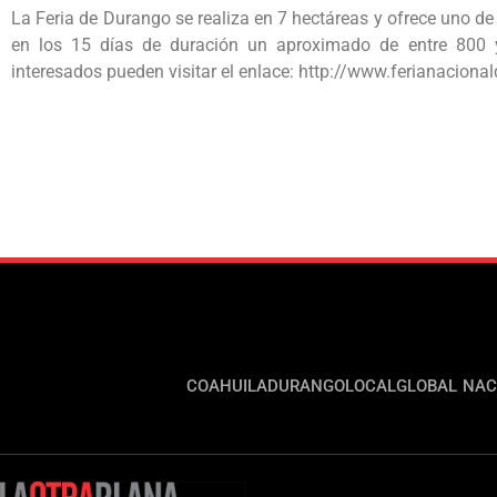
La Feria de Durango se realiza en 7 hectáreas y ofrece uno de
en los 15 días de duración un aproximado de entre 800 y
interesados pueden visitar el enlace: http://www.ferianacion
COAHUILA
DURANGO
LOCAL
GLOBAL
NAC