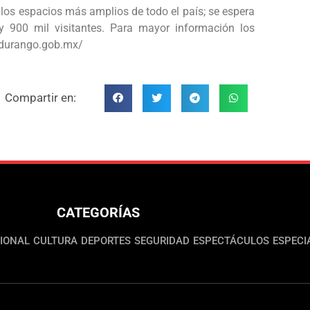
 los espacios más amplios de todo el país; se espera
 900 mil visitantes. Para mayor información los
aldurango.gob.mx/
Compartir en:
CATEGORÍAS
IONAL
CULTURA
DEPORTES
SEGURIDAD
ESPECTÁCULOS
ESPECI