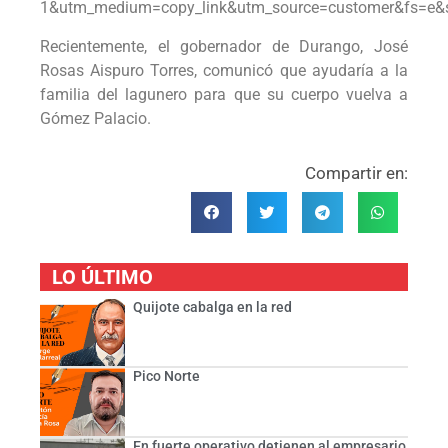
1&utm_medium=copy_link&utm_source=customer&fs=e&
Recientemente, el gobernador de Durango, José
Rosas Aispuro Torres, comunicó que ayudaría a la
familia del lagunero para que su cuerpo vuelva a
Gómez Palacio.
Compartir en:
LO ÚLTIMO
Quijote cabalga en la red
Pico Norte
En fuerte operativo detienen al empresario