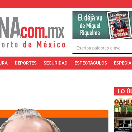
URA
DEPORTES
SEGURIDAD
ESPECTÁCULOS
ESPECIA
LO Ú