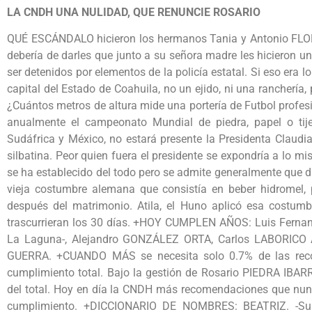
LA CNDH UNA NULIDAD, QUE RENUNCIE ROSARIO
QUÉ ESCÁNDALO hicieron los hermanos Tania y Antonio FLO
debería de darles que junto a su señora madre les hicieron un
ser detenidos por elementos de la policía estatal. Si eso era lo
capital del Estado de Coahuila, no un ejido, ni una rancherí
¿Cuántos metros de altura mide una portería de Futbol profe
anualmente el campeonato Mundial de piedra, papel o tij
Sudáfrica y México, no estará presente la Presidenta Claud
silbatina. Peor quien fuera el presidente se expondría a lo 
se ha establecido del todo pero se admite generalmente que d
vieja costumbre alemana que consistía en beber hidromel, p
después del matrimonio. Atila, el Huno aplicó esa costumb
trascurrieran los 30 días. +HOY CUMPLEN AÑOS: Luis Fer
La Laguna-, Alejandro GONZÁLEZ ORTA, Carlos LABORICO A
GUERRA. +CUANDO MÁS se necesita solo 0.7% de las rec
cumplimiento total. Bajo la gestión de Rosario PIEDRA IBAR
del total. Hoy en día la CNDH más recomendaciones que nunc
cumplimiento. +DICCIONARIO DE NOMBRES: BEATRIZ. -Su n