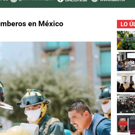
omberos en México
LO Ú