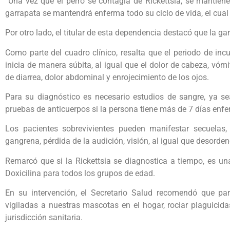
“Una vez que el perro se contagia de Rickettsia, se mantien
garrapata se mantendrá enferma todo su ciclo de vida, el cu
Por otro lado, el titular de esta dependencia destacó que la g
Como parte del cuadro clínico, resalta que el periodo de inc
inicia de manera súbita, al igual que el dolor de cabeza, vó
de diarrea, dolor abdominal y enrojecimiento de los ojos.
Para su diagnóstico es necesario estudios de sangre, ya s
pruebas de anticuerpos si la persona tiene más de 7 días enf
Los pacientes sobrevivientes pueden manifestar secuelas
gangrena, pérdida de la audición, visión, al igual que desorden
Remarcó que si la Rickettsia se diagnostica a tiempo, es u
Doxicilina para todos los grupos de edad.
En su intervención, el Secretario Salud recomendó que par
vigiladas a nuestras mascotas en el hogar, rociar plaguicid
jurisdicción sanitaria.