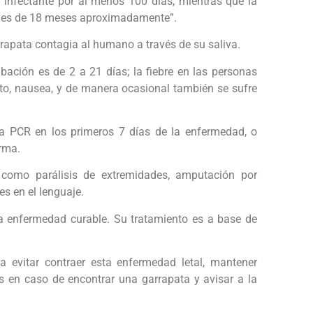
e infectante por al menos 100 días, mientras que la
al es de 18 meses aproximadamente”.
arrapata contagia al humano a través de su saliva.
ubación es de 2 a 21 días; la fiebre en las personas
mito, nausea, y de manera ocasional también se sufre
ea PCR en los primeros 7 días de la enfermedad, o
erma.
, como parálisis de extremidades, amputación por
es en el lenguaje.
na enfermedad curable. Su tratamiento es a base de
a evitar contraer esta enfermedad letal, mantener
as en caso de encontrar una garrapata y avisar a la