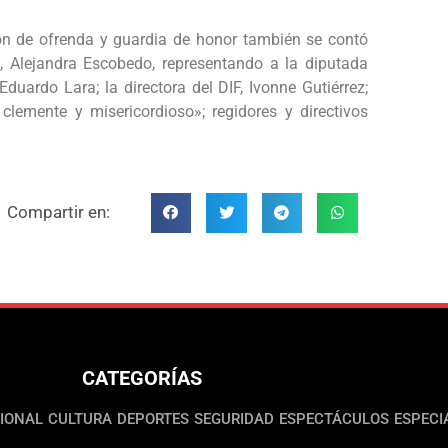
n de ofrenda y guardia de honor también se contó
, Alejandra Escobedo, representando a la diputada
Eduardo Lara; la directora del DIF, Ivonne Gutiérrez;
clemente y misericordioso»; regidores y directivos
Compartir en:
CATEGORÍAS
IONAL
CULTURA
DEPORTES
SEGURIDAD
ESPECTÁCULOS
ESPECI