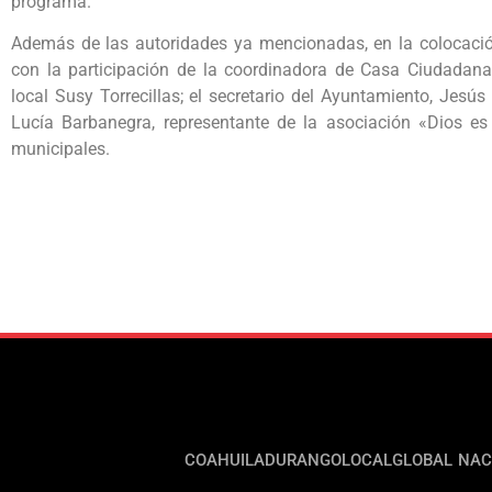
programa.
Además de las autoridades ya mencionadas, en la colocació
con la participación de la coordinadora de Casa Ciudadana
local Susy Torrecillas; el secretario del Ayuntamiento, Jesús 
Lucía Barbanegra, representante de la asociación «Dios es 
municipales.
COAHUILA
DURANGO
LOCAL
GLOBAL
NAC