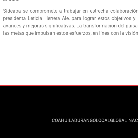
Sideapa se compromete a trabajar en estrecha colaboración
presidenta Leticia Herrera Ale, para lograr estos objetivos 
avances y mejoras significativas. La transformación del paisa
las metas que impulsan estos esfuerzos, en línea con la visión
COAHUILA
DURANGO
LOCAL
GLOBAL
NAC