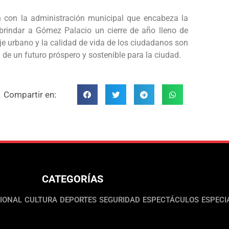
 con la administración municipal que encabeza la
y brindar a Gómez Palacio un cierre de año lleno de
je urbano y la calidad de vida de los ciudadanos son
 de un futuro próspero y sostenible para la ciudad.
Compartir en:
CATEGORÍAS
IONAL
CULTURA
DEPORTES
SEGURIDAD
ESPECTÁCULOS
ESPECI