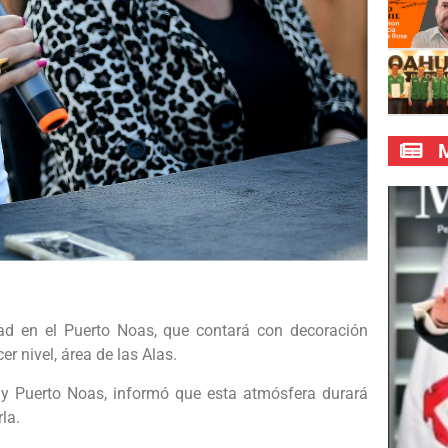
M
ad en el Puerto Noas, que contará con decoración
er nivel, área de las Alas.
n y Puerto Noas, informó que esta atmósfera durará
la.