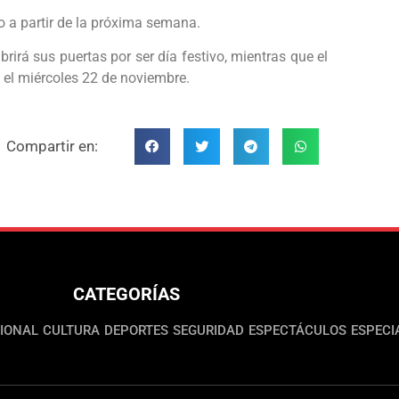
oso a partir de la próxima semana.
rirá sus puertas por ser día festivo, mientras que el
a el miércoles 22 de noviembre.
Compartir en:
CATEGORÍAS
IONAL
CULTURA
DEPORTES
SEGURIDAD
ESPECTÁCULOS
ESPECI