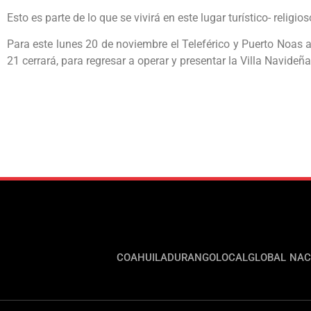
Esto es parte de lo que se vivirá en este lugar turístico- religi
Para este lunes 20 de noviembre el Teleférico y Puerto Noas ab
21 cerrará, para regresar a operar y presentar la Villa Navideñ
COAHUILA
DURANGO
LOCAL
GLOBAL
NAC