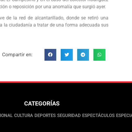
ción o reposición por una anomalía que surgió ayer.
e de la red de alcantarillado, donde se retiró una
 a la ciudadanía a tratar de una forma adecuada sus
Compartir en:
CATEGORÍAS
IONAL
CULTURA
DEPORTES
SEGURIDAD
ESPECTÁCULOS
ESPECI