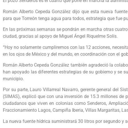
El pozo Senderos es el cuarto que pone en marcha la adminis
Román Alberto Cepeda González dijo que esta nueva fuente 
para que Torreón tenga agua para todos, estrategia que fue
En las próximas semanas se pondrán en marcha otras cuatro f
ciudad, gracias al apoyo de Miguel Ángel Riquelme Solís.
“Hoy no solamente cumpliremos con las 12 acciones, necesit
en los ojos de México y del mundo, en coordinación con el gob
Román Alberto Cepeda González también agradeció la colabo
han apoyado las diferentes estrategias de su gobierno y se s
municipio.
Por su parte, Lauro Villarreal Navarro, gerente general del 
(SIMAS), explicó que con una inversión de 15.3 millones de 
ciudadanos que viven en colonias como Senderos, Ampliació
Fraccionamiento Lagos, Campiña Iberia, Villas Margaritas, La
La nueva fuente hídrica suministrará 30 litros por segundo y