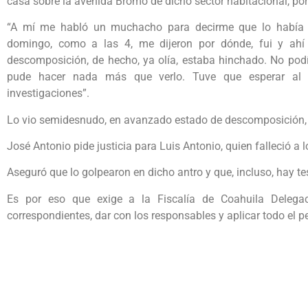
casa sobre la avenida Bromo de dicho sector habitacional, por
“A mí me habló un muchacho para decirme que lo había v
domingo, como a las 4, me dijeron por dónde, fui y ahí
descomposición, de hecho, ya olía, estaba hinchado. No pod
pude hacer nada más que verlo. Tuve que esperar al p
investigaciones”.
Lo vio semidesnudo, en avanzado estado de descomposición, h
José Antonio pide justicia para Luis Antonio, quien falleció a
Aseguró que lo golpearon en dicho antro y que, incluso, hay te
Es por eso que exige a la Fiscalía de Coahuila Delegac
correspondientes, dar con los responsables y aplicar todo el pe