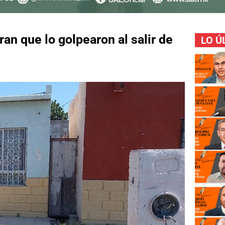
ran que lo golpearon al salir de
LO Ú