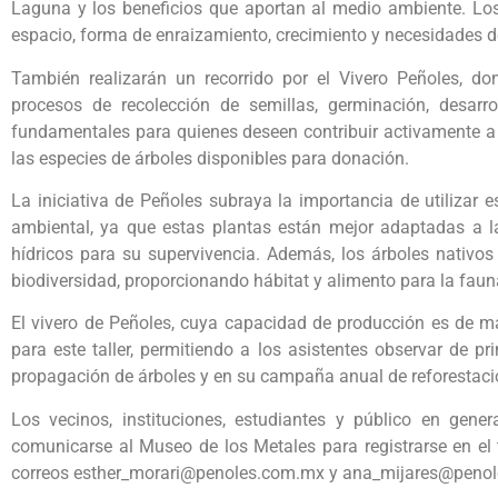
Laguna y los beneficios que aportan al medio ambiente. Los
espacio, forma de enraizamiento, crecimiento y necesidades de
También realizarán un recorrido por el Vivero Peñoles, do
procesos de recolección de semillas, germinación, desarro
fundamentales para quienes deseen contribuir activamente a l
las especies de árboles disponibles para donación.
La iniciativa de Peñoles subraya la importancia de utilizar 
ambiental, ya que estas plantas están mejor adaptadas a l
hídricos para su supervivencia. Además, los árboles nativos
biodiversidad, proporcionando hábitat y alimento para la fauna
El vivero de Peñoles, cuya capacidad de producción es de má
para este taller, permitiendo a los asistentes observar de p
propagación de árboles y en su campaña anual de reforestació
Los vecinos, instituciones, estudiantes y público en genera
comunicarse al Museo de los Metales para registrarse en el
correos esther_morari@penoles.com.mx y ana_mijares@peno