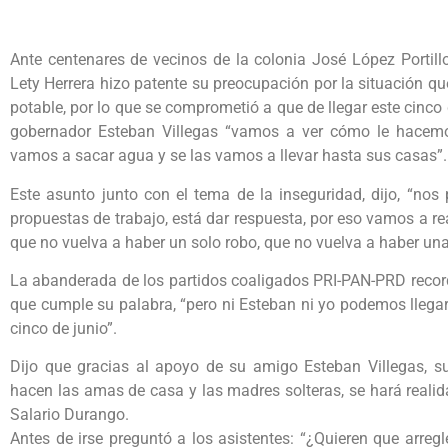
Ante centenares de vecinos de la colonia José López Portill
Lety Herrera hizo patente su preocupación por la situación q
potable, por lo que se comprometió a que de llegar este cinco d
gobernador Esteban Villegas “vamos a ver cómo le hacemo
vamos a sacar agua y se las vamos a llevar hasta sus casas”.
Este asunto junto con el tema de la inseguridad, dijo, “no
propuestas de trabajo, está dar respuesta, por eso vamos a rea
que no vuelva a haber un solo robo, que no vuelva a haber una
La abanderada de los partidos coaligados PRI-PAN-PRD recor
que cumple su palabra, “pero ni Esteban ni yo podemos llegar
cinco de junio”.
Dijo que gracias al apoyo de su amigo Esteban Villegas, su
hacen las amas de casa y las madres solteras, se hará reali
Salario Durango.
Antes de irse preguntó a los asistentes: “¿Quieren que arre