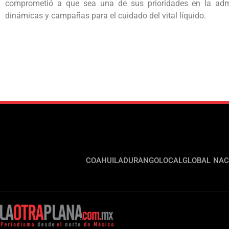
comprometió a que sea una de sus prioridades en la admi
dinámicas y campañas para el cuidado del vital líquido.
COAHUILA
DURANGO
LOCAL
GLOBAL
NAC