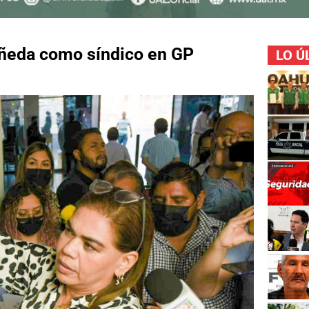
añeda como síndico en GP
LO Ú