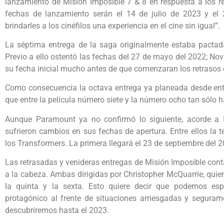
lanzamiento de Misión Imposible 7 & 8 en respuesta a los r
fechas de lanzamiento serán el 14 de julio de 2023 y el
brindarles a los cinéfilos una experiencia en el cine sin igual”.
La séptima entrega de la saga originalmente estaba pactada
Previo a ello ostentó las fechas del 27 de mayo del 2022; Nov
su fecha inicial mucho antes de que comenzaran los retrasos
Como consecuencia la octava entrega ya planeada desde ent
que entre la película número siete y la número ocho tan sólo
Aunque Paramount ya no confirmó lo siguiente, acorde a 
sufrieron cambios en sus fechas de apertura. Entre ellos la t
los Transformers. La primera llegará el 23 de septiembre del 2
Las retrasadas y venideras entregas de Misión Imposible cont
a la cabeza. Ambas dirigidas por Christopher McQuarrie, quien
la quinta y la sexta. Esto quiere decir que podemos esp
protagónico al frente de situaciones arriesgadas y segur
descubriremos hasta el 2023.