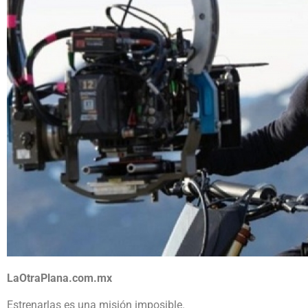
LaOtraPlana.com.mx
Estrenarlas es una misión imposible.