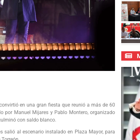
M
convirtió en una gran fiesta que reunió a más de 60
ido por Manuel Mijares y Pablo Montero, organizado
culminó con saldo blanco.
s salió al escenario instalado en Plaza Mayor, para
 Torreón.