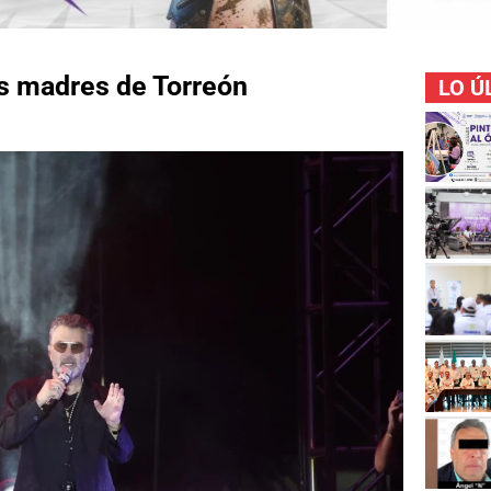
as madres de Torreón
LO Ú