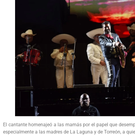
El cantante homenajeó a las mamás por el papel que desempeña
especialmente a las madres de La Laguna y de Torreón, a qui