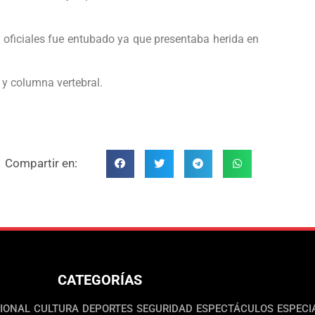
s oficiales fue entubado ya que presentaba herida en
r y columna vertebral.
Compartir en:
CATEGORÍAS
IONAL
CULTURA
DEPORTES
SEGURIDAD
ESPECTÁCULOS
ESPECI