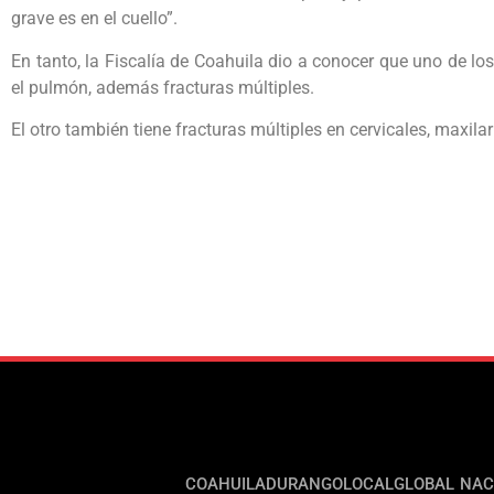
grave es en el cuello”.
En tanto, la Fiscalía de Coahuila dio a conocer que uno de lo
el pulmón, además fracturas múltiples.
El otro también tiene fracturas múltiples en cervicales, maxila
COAHUILA
DURANGO
LOCAL
GLOBAL
NAC