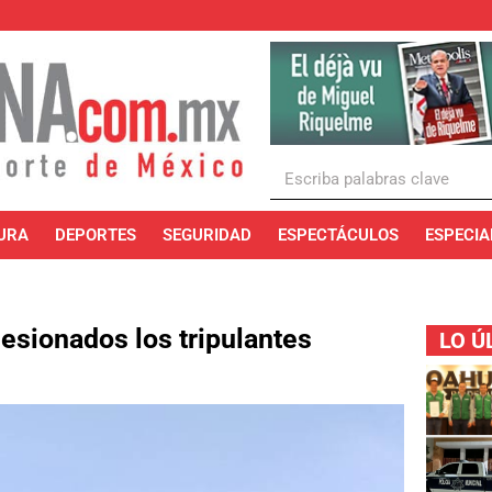
URA
DEPORTES
SEGURIDAD
ESPECTÁCULOS
ESPECIA
esionados los tripulantes
LO Ú