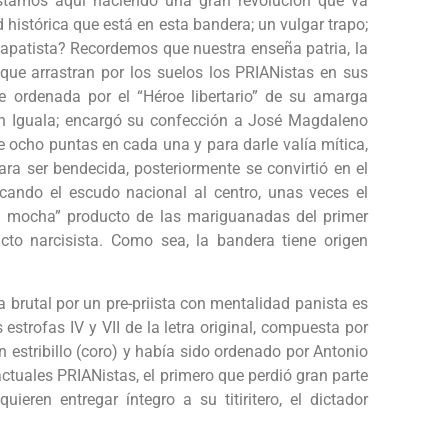
Estamos aquí haciendo una gran revolución que va
 histórica que está en esta bandera; un vulgar trapo;
 zapatista? Recordemos que nuestra enseña patria, la
 que arrastran por los suelos los PRIANistas en sus
 ordenada por el “Héroe libertario” de su amarga
 en Iguala; encargó su confección a José Magdaleno
e ocho puntas en cada una y para darle valía mítica,
para ser bendecida, posteriormente se convirtió en el
cando el escudo nacional al centro, unas veces el
la mocha” producto de las mariguanadas del primer
to narcisista. Como sea, la bandera tiene origen
 brutal por un pre-priista con mentalidad panista es
estrofas IV y VII de la letra original, compuesta por
 estribillo (coro) y había sido ordenado por Antonio
actuales PRIANistas, el primero que perdió gran parte
quieren entregar íntegro a su titiritero, el dictador