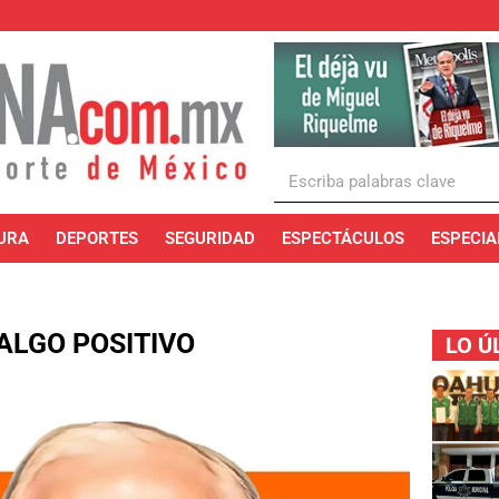
URA
DEPORTES
SEGURIDAD
ESPECTÁCULOS
ESPECIA
ALGO POSITIVO
LO Ú