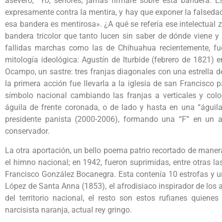
aseveró, “Yo, señores, jamás firmaré sobre esta bandera. 
expresamente contra la mentira, y hay que exponer la falsedad
esa bandera es mentirosa». ¿A qué se refería ese intelectual
bandera tricolor que tanto lucen sin saber de dónde viene y
fallidas marchas como las de Chihuahua recientemente, fue
mitología ideológica: Agustín de Iturbide (febrero de 1821)
Ocampo, un sastre: tres franjas diagonales con una estrella d
la primera acción fue llevarla a la iglesia de san Francisco 
símbolo nacional cambiando las franjas a verticales y colo
águila de frente coronada, o de lado y hasta en una “águi
presidente panista (2000-2006), formando una “F” en un ac
conservador.
La otra aportación, un bello poema patrio recortado de manera
el himno nacional; en 1942, fueron suprimidas, entre otras las 
Francisco González Bocanegra. Esta contenía 10 estrofas y un
López de Santa Anna (1853), el afrodisiaco inspirador de los 
del territorio nacional, el resto son estos rufianes quienes 
narcisista naranja, actual rey gringo.