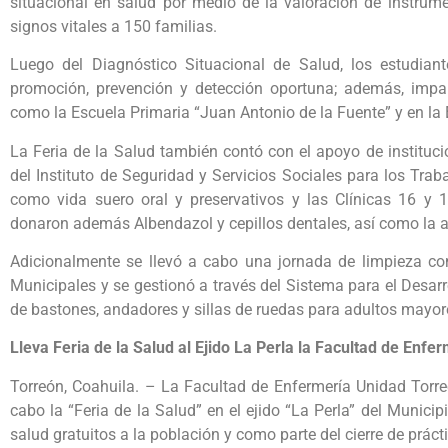
situacional en salud por medio de la valoración de instrum
signos vitales a 150 familias.
Luego del Diagnóstico Situacional de Salud, los estudian
promoción, prevención y detección oportuna; además, impart
como la Escuela Primaria “Juan Antonio de la Fuente” y en la 
La Feria de la Salud también contó con el apoyo de instituc
del Instituto de Seguridad y Servicios Sociales para los Trab
como vida suero oral y preservativos y las Clínicas 16 y 
donaron además Albendazol y cepillos dentales, así como la 
Adicionalmente se llevó a cabo una jornada de limpieza con
Municipales y se gestionó a través del Sistema para el Desarro
de bastones, andadores y sillas de ruedas para adultos mayor
Lleva Feria de la Salud al Ejido La Perla la Facultad de Enf
Torreón, Coahuila. – La Facultad de Enfermería Unidad Torr
cabo la “Feria de la Salud” en el ejido “La Perla” del Municipi
salud gratuitos a la población y como parte del cierre de práct