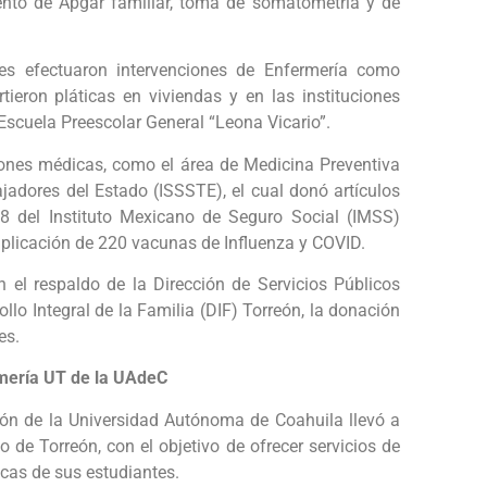
ento de Apgar familiar, toma de somatometría y de
tes efectuaron intervenciones de Enfermería como
ieron pláticas en viviendas y en las instituciones
Escuela Preescolar General “Leona Vicario”.
iones médicas, como el área de Medicina Preventiva
ajadores del Estado (ISSSTE), el cual donó artículos
18 del Instituto Mexicano de Seguro Social (IMSS)
aplicación de 220 vacunas de Influenza y COVID.
 el respaldo de la Dirección de Servicios Públicos
llo Integral de la Familia (DIF) Torreón, la donación
es.
ermería UT de la UAdeC
eón de la Universidad Autónoma de Coahuila llevó a
o de Torreón, con el objetivo de ofrecer servicios de
icas de sus estudiantes.