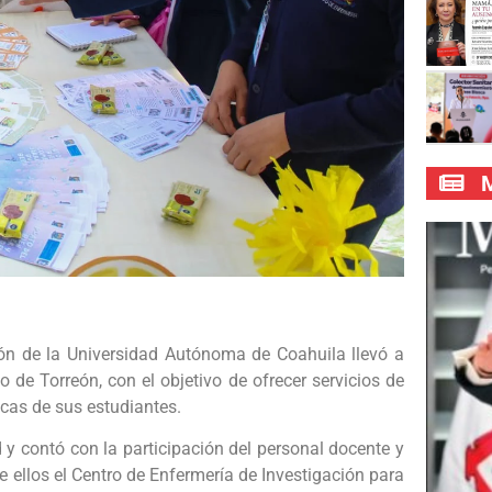
M
ón de la Universidad Autónoma de Coahuila llevó a
o de Torreón, con el objetivo de ofrecer servicios de
icas de sus estudiantes.
d y contó con la participación del personal docente y
e ellos el Centro de Enfermería de Investigación para