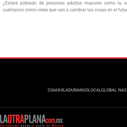
¿Estará poblado de personas adultas mayores como tu ab
cuéntanos cómo crees que van a cambiar las cosas en el futu
COAHUILA
DURANGO
LOCAL
GLOBAL
NAC