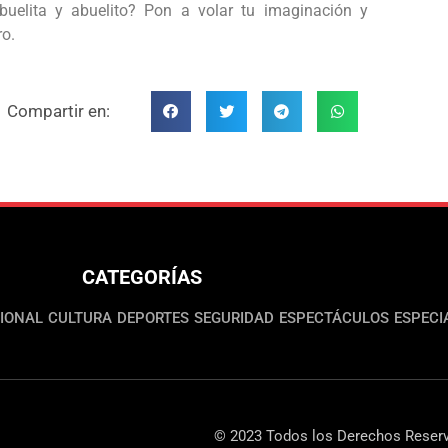
uelita y abuelito? Pon a volar tu imaginación y
ro.
Compartir en:
CATEGORÍAS
IONAL
CULTURA
DEPORTES
SEGURIDAD
ESPECTÁCULOS
ESPECI
© 2023 Todos los Derechos Reserv