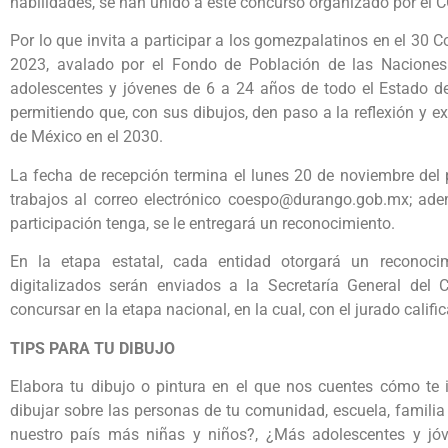
habilidades, se han unido a este concurso organizado por el
Por lo que invita a participar a los gomezpalatinos en el 30 Co
2023, avalado por el Fondo de Población de las Naciones U
adolescentes y jóvenes de 6 a 24 años de todo el Estado de
permitiendo que, con sus dibujos, den paso a la reflexión y 
de México en el 2030.
La fecha de recepción termina el lunes 20 de noviembre del 
trabajos al correo electrónico coespo@durango.gob.mx; ad
participación tenga, se le entregará un reconocimiento.
En la etapa estatal, cada entidad otorgará un reconoc
digitalizados serán enviados a la Secretaría General de
concursar en la etapa nacional, en la cual, con el jurado califi
TIPS PARA TU DIBUJO
Elabora tu dibujo o pintura en el que nos cuentes cómo te
dibujar sobre las personas de tu comunidad, escuela, famili
nuestro país más niñas y niños?, ¿Más adolescentes y jó