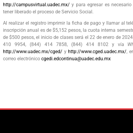
http://campusvirtual.uadec.mx/
y para egresar es necesario 
tener liberado el proceso de Servicio Social.
Al realizar el registro imprimir la ficha de pago y llamar al t
inscripción anual es de $5,152 pesos, la cuota interna semest
de $500 pesos, el inicio de clases será el 22 de enero de 202
410 9954, (844) 414 7858, (844) 414 8102 y vía
W
http://www.uadec.mx/cged/
y
http://www.cged.uadec.mx/
, 
correo electrónico
cgedi.edcontinua@uadec.edu.mx