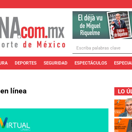
URA
DEPORTES
SEGURIDAD
ESPECTÁCULOS
ESPECIA
 en línea
LO Ú