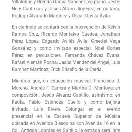
Villalobos y Brenda García Sánchez; en piano, Jesús
Nery Contreras y Ulises Alfaro Jiménez; en guitarra,
Rodrigo Alvarado Martínez y Óscar Dávila Ávila.
En clarinete se contará con la intervención de Kelvin
Ramos Cruz, Ricardo Montalvo Guedea, Jonathan
Pérez López, Edgardo Avilés Ávila, Greettel Vega
González y como invitado especial, Noel Cortes
Pérez; en percusiones, Fernanda Chávez Evans,
Rafael Alemán Rocha, Jesús Méndez del Ángel, Luis
Ramírez Martínez, Erick Briseño de la Cerda.
Mientras que, en educación musical, Francisco J.
Moreno, Andrés F. Carrera y Martha D. Montoya; en
composición, Jesús Álvarez Castillo, asimismo, en
flauta, Pablo Espinoza Cuello y como bajista
invitado, Luis Rivera Colunga; en el evento
presencial en la Escuela Superior de Música
ubicada en Avenida 3 esquina con Avenida 16 en la
Col. Antigua Lourdes en Saltillo, la entrada será libre