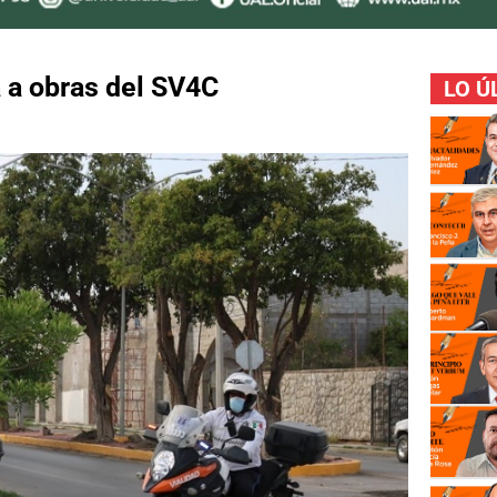
a a obras del SV4C
LO Ú