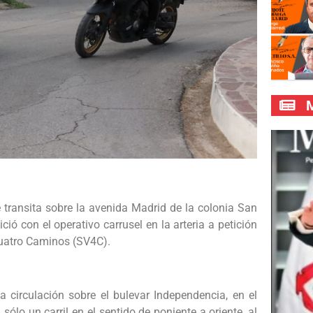
M
e transita sobre la avenida Madrid de la colonia San
ció con el operativo carrusel en la arteria a petición
 Cuatro Caminos (SV4C).
 circulación sobre el bulevar Independencia, en el
ólo un carril en el sentido de poniente a oriente, al