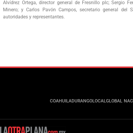
Alvídrez Ortega, director general de Fresnillo plc; Sergio F
Minero; y Carlos Pavón Campos, secretario general del S
autoridades y representantes.
COAHUILA
DURANGO
LOCAL
GLOBAL
NAC