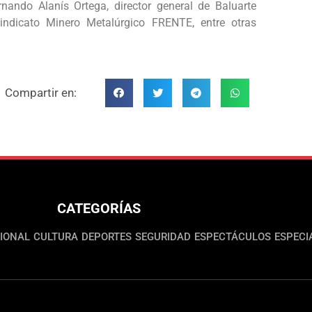
ernando Alanís Ortega, director general de Baluarte
indicato Minero Metalúrgico FRENTE, entre otras
Compartir en:
CATEGORÍAS
IONAL
CULTURA
DEPORTES
SEGURIDAD
ESPECTÁCULOS
ESPECI