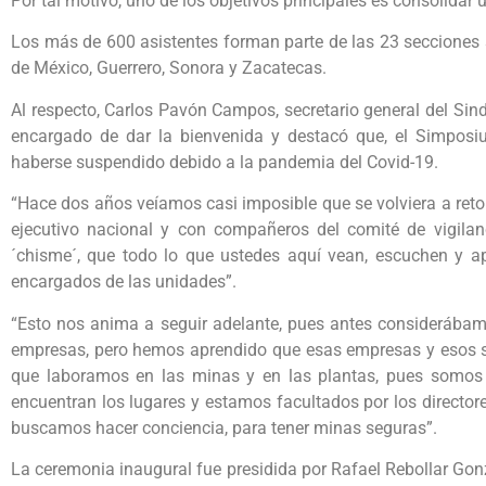
Por tal motivo, uno de los objetivos principales es consolidar
Los más de 600 asistentes forman parte de las 23 secciones 
de México, Guerrero, Sonora y Zacatecas.
Al respecto, Carlos Pavón Campos, secretario general del Sin
encargado de dar la bienvenida y destacó que, el Simpos
haberse suspendido debido a la pandemia del Covid-19.
“Hace dos años veíamos casi imposible que se volviera a ret
ejecutivo nacional y con compañeros del comité de vigil
´chisme´, que todo lo que ustedes aquí vean, escuchen y a
encargados de las unidades”.
“Esto nos anima a seguir adelante, pues antes considerábam
empresas, pero hemos aprendido que esas empresas y esos s
que laboramos en las minas y en las plantas, pues somos
encuentran los lugares y estamos facultados por los directore
buscamos hacer conciencia, para tener minas seguras”.
La ceremonia inaugural fue presidida por Rafael Rebollar Gonz