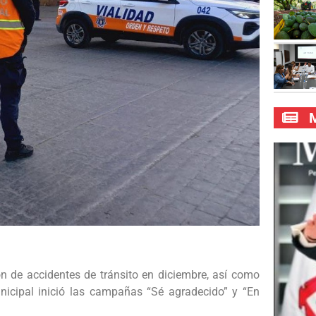
M
ión de accidentes de tránsito en diciembre, así como
unicipal inició las campañas “Sé agradecido” y “En