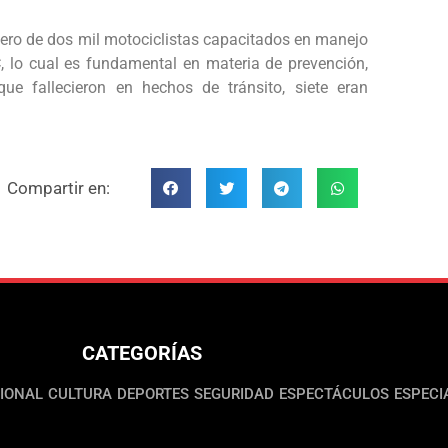
ero de dos mil motociclistas capacitados en manejo
C, lo cual es fundamental en materia de prevención,
e fallecieron en hechos de tránsito, siete eran
Compartir en:
CATEGORÍAS
IONAL
CULTURA
DEPORTES
SEGURIDAD
ESPECTÁCULOS
ESPECI