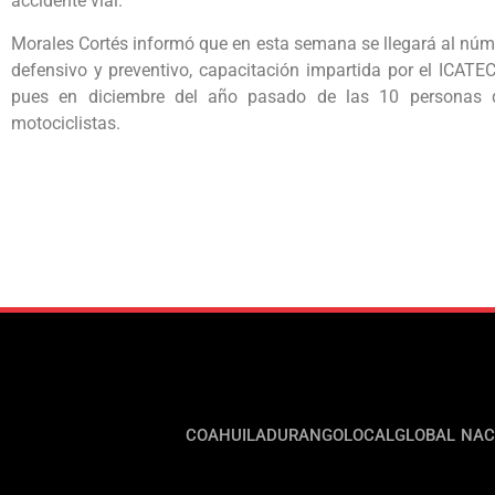
accidente vial.
Morales Cortés informó que en esta semana se llegará al núm
defensivo y preventivo, capacitación impartida por el ICATE
pues en diciembre del año pasado de las 10 personas qu
motociclistas.
COAHUILA
DURANGO
LOCAL
GLOBAL
NAC