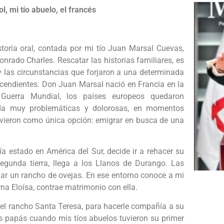
l, mi tío abuelo, el francés
storia oral, contada por mi tío Juan Marsal Cuevas,
ado Charles. Rescatar las historias familiares, es
 y las circunstancias que forjaron a una determinada
escendientes. Don Juan Marsal nació en Francia en la
 Guerra Mundial, los países europeos quedaron
ida muy problemáticas y dolorosas, en momentos
vieron como única opción: emigrar en busca de una
 estado en América del Sur, decide ir a rehacer su
egunda tierra, llega a los Llanos de Durango. Las
llar un rancho de ovejas. En ese entorno conoce a mi
a Eloísa, contrae matrimonio con ella.
n el rancho Santa Teresa, para hacerle compañía a su
sus papás cuando mis tíos abuelos tuvieron su primer