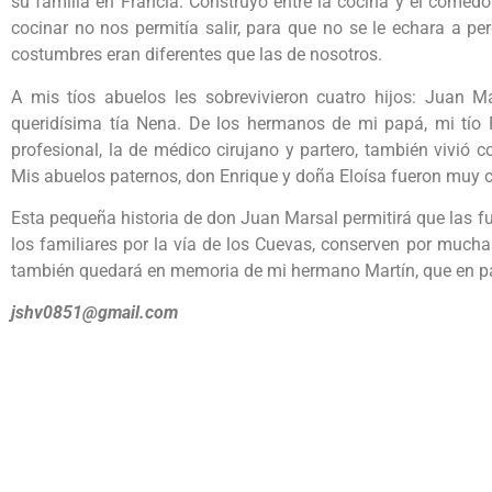
su familia en Francia. Construyó entre la cocina y el comed
cocinar no nos permitía salir, para que no se le echara a p
costumbres eran diferentes que las de nosotros.
A mis tíos abuelos les sobrevivieron cuatro hijos: Juan M
queridísima tía Nena. De los hermanos de mi papá, mi tío F
profesional, la de médico cirujano y partero, también vivi
Mis abuelos paternos, don Enrique y doña Eloísa fueron muy c
Esta pequeña historia de don Juan Marsal permitirá que las f
los familiares por la vía de los Cuevas, conserven por mucha
también quedará en memoria de mi hermano Martín, que en p
jshv0851@gmail.com