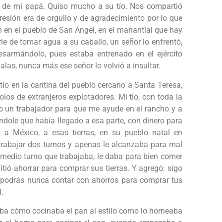
da de mi papá. Quiso mucho a su tío. Nos compartió
presión era de orgullo y de agradecimiento por lo que
ón en el pueblo de San Ángel, en el manantial que hay
rle de tomar agua a su caballo, un señor lo enfrentó,
desarmándolo, pues estaba entrenado en el ejército
 balas, nunca más ese señor lo volvió a insultar.
tío en la cantina del pueblo cercano a Santa Teresa,
os de extranjeros explotadores. Mi tío, con toda la
go un trabajador para que me ayude en el rancho y a
éndole que había llegado a esa parte, con dinero para
 a México, a esas tierras, en su pueblo natal en
 trabajar dos turnos y apenas le alcanzaba para mal
medio turno que trabajaba, le daba para bien comer
itió ahorrar para comprar sus tierras. Y agregó: sigo
o podrás nunca contar con ahorros para comprar tus
l.
naba cómo cocinaba el pan al estilo como lo horneaba