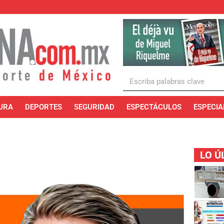
URA
DEPORTES
SEGURIDAD
ESPECTÁCULOS
ESPECIA
LO Ú