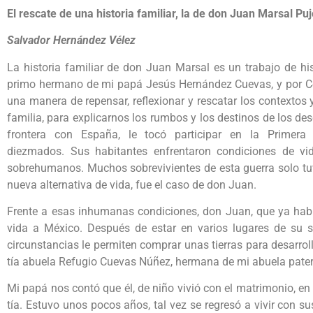
El rescate de una historia familiar, la de don Juan Marsal Pujo
Salvador Hernández Vélez
La historia familiar de don Juan Marsal es un trabajo de hi
primo hermano de mi papá Jesús Hernández Cuevas, y por Conr
una manera de repensar, reflexionar y rescatar los contextos
familia, para explicarnos los rumbos y los destinos de los d
frontera con España, le tocó participar en la Primera
diezmados. Sus habitantes enfrentaron condiciones de v
sobrehumanos. Muchos sobrevivientes de esta guerra solo tu
nueva alternativa de vida, fue el caso de don Juan.
Frente a esas inhumanas condiciones, don Juan, que ya había
vida a México. Después de estar en varios lugares de su s
circunstancias le permiten comprar unas tierras para desarro
tía abuela Refugio Cuevas Núñez, hermana de mi abuela patern
Mi papá nos contó que él, de niño vivió con el matrimonio, e
tía. Estuvo unos pocos años, tal vez se regresó a vivir con 