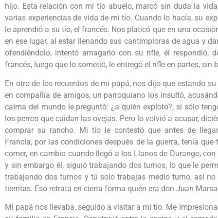
hijo. Esta relación con mi tío abuelo, marcó sin duda la vi
varias experiencias de vida de mi tío. Cuando lo hacía, su ex
le aprendió a su tío, el francés. Nos platicó que en una ocasi
en ese lugar, al estar llenando sus cantimploras de agua y da
ofendiéndolo, intentó amagarlo con su rifle, él respondió, 
francés, luego que lo sometió, le entregó el rifle en partes, sin
En otro de los recuerdos de mi papá, nos dijo que estando su 
en compañía de amigos, un parroquiano los insultó, acusándol
calma del mundo le preguntó: ¿a quién exploto?, si sólo ten
los perros que cuidan las ovejas. Pero lo volvió a acusar, dici
comprar su rancho. Mi tío le contestó que antes de llegar
Francia, por las condiciones después de la guerra, tenía que
comer, en cambio cuando llegó a los Llanos de Durango, con 
y sin embargo él, siguió trabajando dos turnos, lo que le perm
trabajando dos turnos y tú solo trabajas medio turno, así n
tierritas. Eso retrata en cierta forma quién era don Juan Marsa
Mi papá nos llevaba, seguido a visitar a mi tío. Me impresio