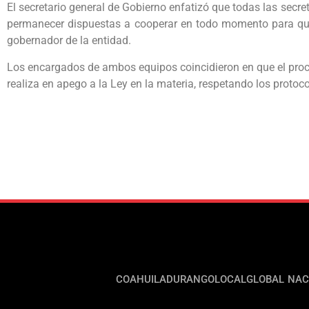
El secretario general de Gobierno enfatizó que todas las secret
permanecer dispuestas a cooperar en todo momento para que 
gobernador de la entidad.
Los encargados de ambos equipos coincidieron en que el proce
realiza en apego a la Ley en la materia, respetando los protoc
COAHUILA
DURANGO
LOCAL
GLOBAL
NAC