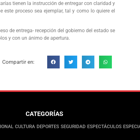
arías tienen la instrucción de entregar con claridad y
este proceso sea ejemplar, tal y como lo quiere el
so de entrega- recepción del gobierno del estado se
olos y con un ánimo de apertura.
Compartir en:
CATEGORÍAS
IONAL
CULTURA
DEPORTES
SEGURIDAD
ESPECTÁCULOS
ESPECI