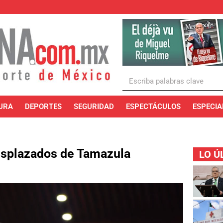
URA
DEPORTES
SEGURIDAD
ESPECTÁCULOS
ESPECIA
esplazados de Tamazula
LO Ú