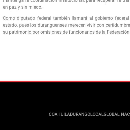
mantenga la coordinación institucional, para recuperar la tra
en paz y sin miedo.
Como diputado federal también llamará al gobierno federal
estado, pues los duranguenses merecen vivir con certidumbre 
su patrimonio por omisiones de funcionarios de la Federación
COAHUILA
DURANGO
LOCAL
GLOBAL
NAC