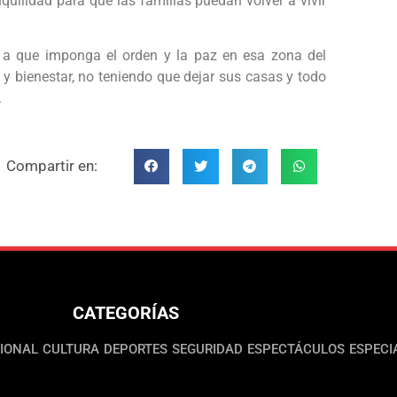
nquilidad para que las familias puedan volver a vivir
 a que imponga el orden y la paz en esa zona del
y bienestar, no teniendo que dejar sus casas y todo
.
Compartir en:
CATEGORÍAS
IONAL
CULTURA
DEPORTES
SEGURIDAD
ESPECTÁCULOS
ESPECI